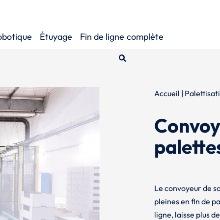
obotique
Étuyage
Fin de ligne
complète
Accueil
|
Palettisat
Convoye
palette
Le convoyeur de so
pleines en fin de pa
ligne, laisse plus 