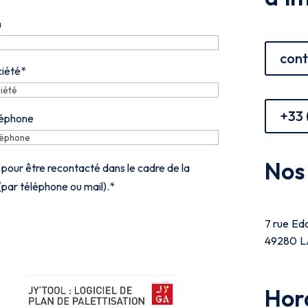
m
cont
iété
*
+33 
léphone
Nos
s pour être recontacté dans le cadre de la
par téléphone ou mail).
*
7 rue Ed
49280 L
Hor