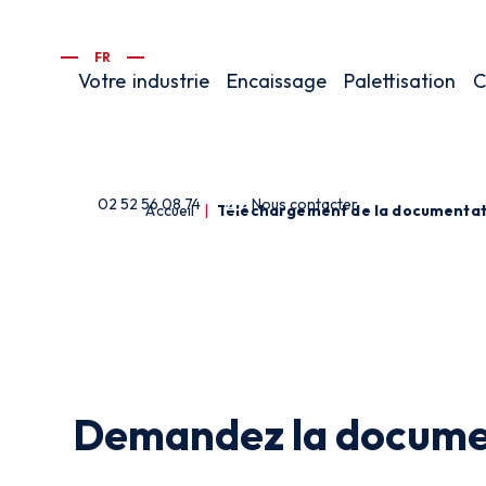
FR
Votre
industrie
Encaissage
Palettisation
C
02 52 56 08 74
Nous contacter
Accueil
|
Téléchargement de la documentat
Demandez la docume