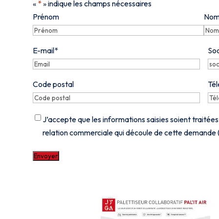
«
*
» indique les champs nécessaires
Nom
*
Prénom
No
E-mail
*
Soc
Code postal
Té
RGPD
*
J’accepte que les informations saisies soient traitée
relation commerciale qui découle de cette demande (