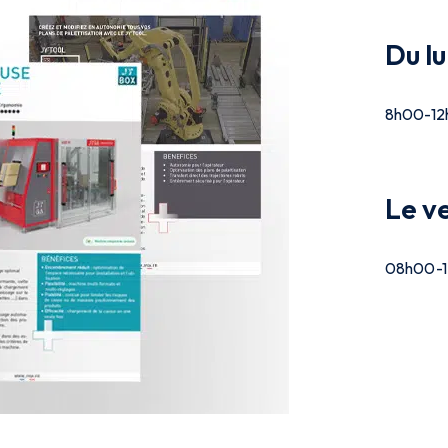
Du lu
8h00-12
Le v
08h00-1