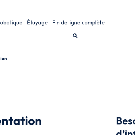
obotique
Étuyage
Fin de ligne
complète
ion
ntation
Bes
d’in