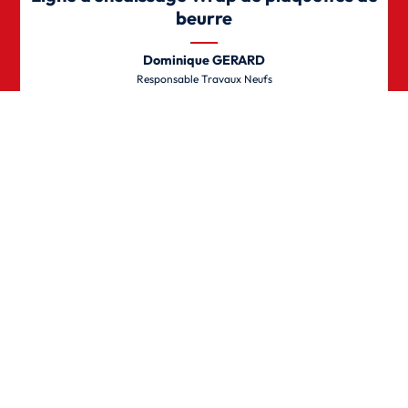
beurre
Dominique GERARD
Responsable Travaux Neufs
LAITA
En savoir plus
Fleury Michon automatise l’encaissage de
ses produits