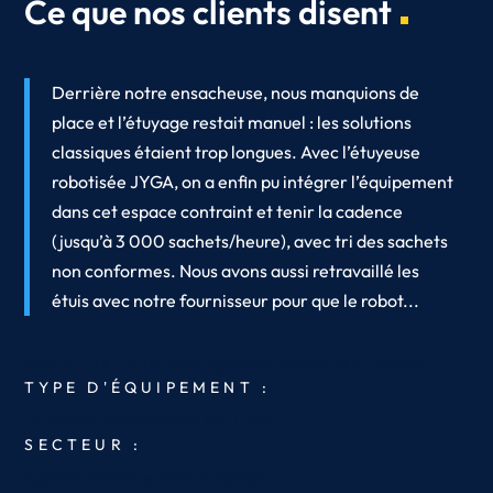
Ce que nos clients disent
Derrière notre ensacheuse, nous manquions de
place et l’étuyage restait manuel : les solutions
classiques étaient trop longues. Avec l’étuyeuse
robotisée JYGA, on a enfin pu intégrer l’équipement
dans cet espace contraint et tenir la cadence
(jusqu’à 3 000 sachets/heure), avec tri des sachets
non conformes. Nous avons aussi retravaillé les
étuis avec notre fournisseur pour que le robot...
Sybile CHAPRON
co-dirigeante
Nature et Aliments
TYPE D'ÉQUIPEMENT :
Etuyeuse automatique Top Load
SECTEUR :
Agroalimentaire
Plats cuisinés