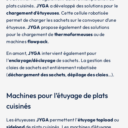
plats cuisinés.
JYGA
a développé des solutions pour le
chargement d’étuyeuses
. Cette cellule robotisée
permet de charger les sachets sur le convoyeur d’une
étuyeuse.
JYGA
propose également des solutions
pour le chargement de
thermoformeuses
ou de
machines
flowpack
.
En amont,
JYGA
intervient également pour
l’
enclayage/déclayage
de sachets. La gestion des
claies de sachets est entièrement robotisée
(
déchargement des sachets
,
dépilage des claies
…).
Machines pour l’étuyage de plats
cuisinés
Les étuyeuses
JYGA
permettent l’
étuyage topload
ou
sideload
de plats cuisinés. Les machines d’étuyage