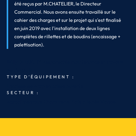
été reçus par M.CHATELIER, le Directeur
Commercial. Nous avons ensuite travaillé sur le
cahier des charges et sur le projet qui s'est finalisé
en juin 2019 avec l'installation de deux lignes
complètes de rillettes et de boudins (encaissage +
palettisation).
Willy DEBUCHY
Responsable maintenance et Travaux
Neufs
BAHIER
TYPE D'ÉQUIPEMENT :
Encaisseuse wrap en caisse ouverte
SECTEUR :
Agroalimentaire
Charcuterie
Plats cuisinés
Viande