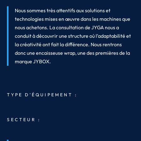
Nous sommes très attentifs aux solutions et
technologies mises en œuvre dans les machines que
nous achetons. La consultation de JYGA nous a
conduit à découvrir une structure où l’adaptabilité et
la créativité ont fait la différence. Nous rentrons
donc une encaisseuse wrap, une des premières de la
marque JYBOX.
Arnaud Clairet
Responsable Investissement
Fleury
Michon
TYPE D'ÉQUIPEMENT :
Mise en caisse automatique – Encaisseuse en caisse
spécifique
SECTEUR :
Agroalimentaire
Plats cuisinés