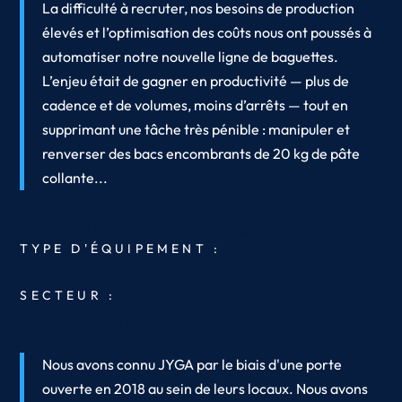
La difficulté à recruter, nos besoins de production
élevés et l’optimisation des coûts nous ont poussés à
automatiser notre nouvelle ligne de baguettes.
L’enjeu était de gagner en productivité — plus de
cadence et de volumes, moins d’arrêts — tout en
supprimant une tâche très pénible : manipuler et
renverser des bacs encombrants de 20 kg de pâte
collante...
Sébastien LONGEPE
Directeur Industriel
La mie câline
TYPE D'ÉQUIPEMENT :
Encaisseuse wrap en caisse fermée
SECTEUR :
Biscuiterie
Plats cuisinés
Nous avons connu JYGA par le biais d'une porte
ouverte en 2018 au sein de leurs locaux. Nous avons