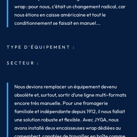
wrap : pour nous, c’était un changement radical, car
nous étions en caisse américaine et tout le
conditionnement se faisait en manuel...
Clément BEDOUET
Chef de projet technique
Elivia
TYPE D'ÉQUIPEMENT :
Encaisseuse wrap en caisse fermée
SECTEUR :
Agroalimentaire
Viande
Nous devions remplacer un équipement devenu
obsolète et, surtout, sortir d’une ligne multi-formats
encore très manuelle. Pour une fromagerie
familiale et indépendante depuis 1912, il nous fallait
une solution robuste et flexible. Avec JYGA, nous
avons installé deux encaisseuses wrap dédiées au
camembert, capables de travailler en boîte comme