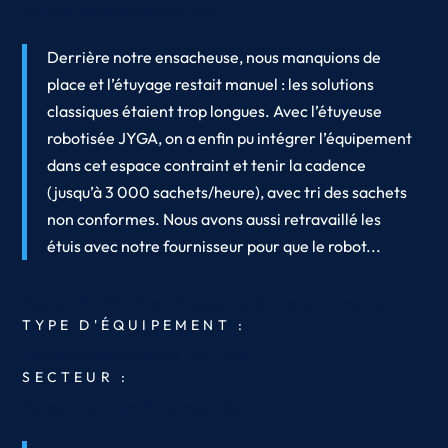
Agroalimentaire
Baby-food
Derrière notre ensacheuse, nous manquions de
place et l’étuyage restait manuel : les solutions
classiques étaient trop longues. Avec l’étuyeuse
robotisée JYGA, on a enfin pu intégrer l’équipement
dans cet espace contraint et tenir la cadence
(jusqu’à 3 000 sachets/heure), avec tri des sachets
non conformes. Nous avons aussi retravaillé les
étuis avec notre fournisseur pour que le robot...
Sybile CHAPRON
co-dirigeante
Nature et Aliments
TYPE D'ÉQUIPEMENT :
Etuyeuse automatique Top Load
SECTEUR :
Agroalimentaire
Plats cuisinés