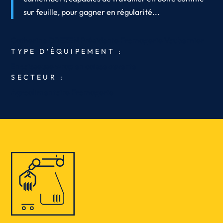
sur feuille, pour gagner en régularité...
Catherine DREZEN
Présidente
Fromagerie Vaubernier
TYPE D'ÉQUIPEMENT :
Encaisseuse wrap en caisse ouverte
SECTEUR :
Agroalimentaire
Fromagerie