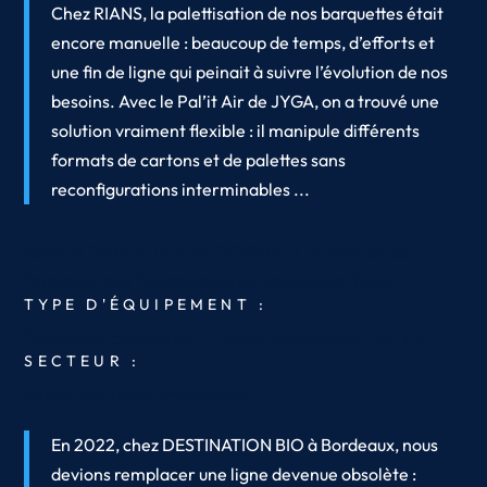
Chez RIANS, la palettisation de nos barquettes était
encore manuelle : beaucoup de temps, d’efforts et
une fin de ligne qui peinait à suivre l’évolution de nos
besoins. Avec le Pal’it Air de JYGA, on a trouvé une
solution vraiment flexible : il manipule différents
formats de cartons et de palettes sans
reconfigurations interminables ...
Isabelle DION et Dimitri STOQUART
Directrice de
fromagerie et Responsable de production
Rians
TYPE D'ÉQUIPEMENT :
Palettiseur collaboratif – Cobot palettisation Pal’it Air
SECTEUR :
Agroalimentaire
Fromagerie
En 2022, chez DESTINATION BIO à Bordeaux, nous
devions remplacer une ligne devenue obsolète :