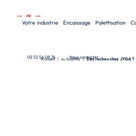
FR
Votre
industrie
Encaissage
Palettisation
C
02 52 56 08 74
Nous contacter
Accueil
|
Actualités
|
Des ruches chez JYGA ?