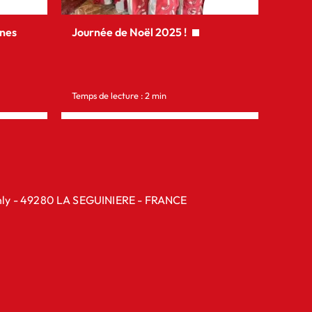
nnes
Journée de Noël 2025 !
Repor
Local
Temps de lecture : 2 min
Temps d
anly - 49280 LA SEGUINIERE - FRANCE