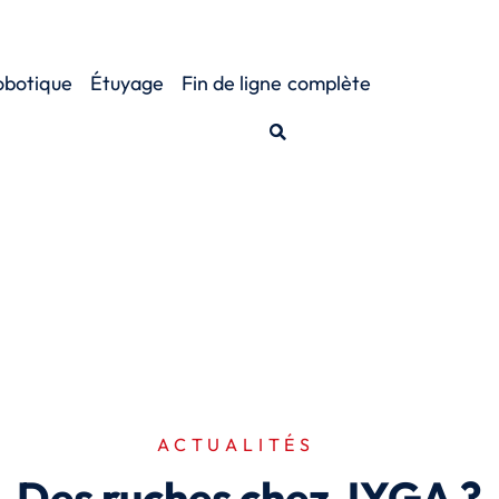
obotique
Étuyage
Fin de ligne
complète
ACTUALITÉS
Des ruches chez JYGA ?