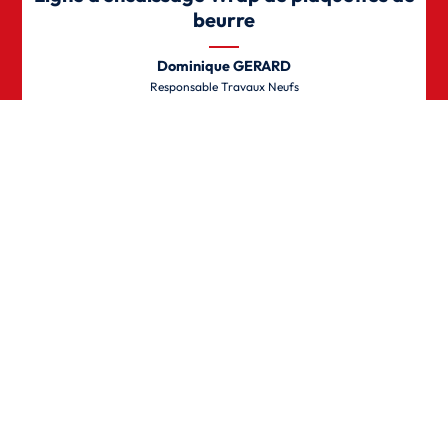
beurre
Dominique GERARD
Responsable Travaux Neufs
LAITA
En savoir plus
Fleury Michon automatise l’encaissage de
ses produits