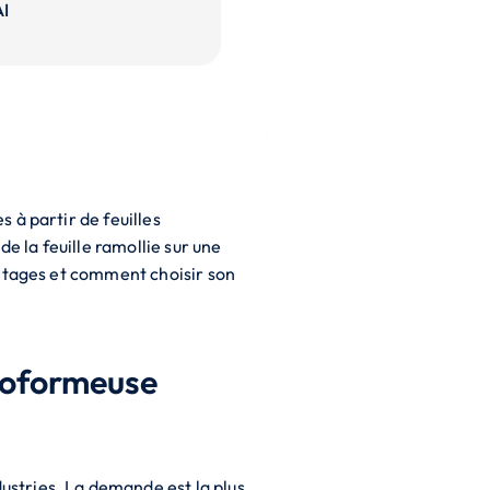
AI
 à partir de feuilles
e la feuille ramollie sur une
antages et comment choisir son
rmoformeuse
stries. La demande est la plus