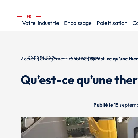
FR
Votre
industrie
Encaissage
Palettisation
C
02 52 56 08 74
Nous contacter
Accueil
|
Chargement robotisé
|
Qu’est-ce qu’une the
Qu’est-ce qu’une the
Publié le
15 septem