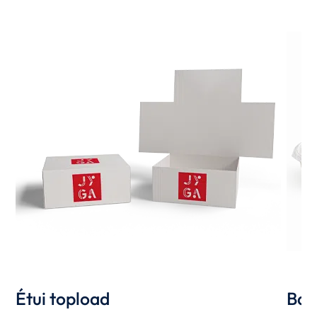
Étui topload
Bar