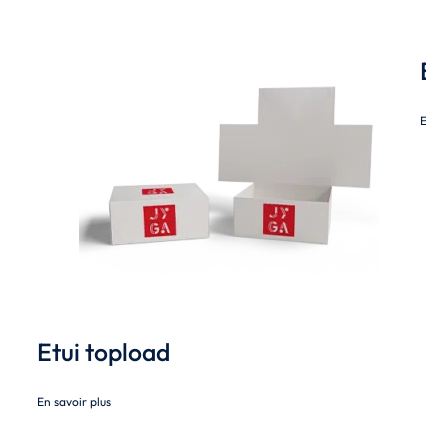
Ba
En sa
Etui topload
En savoir plus